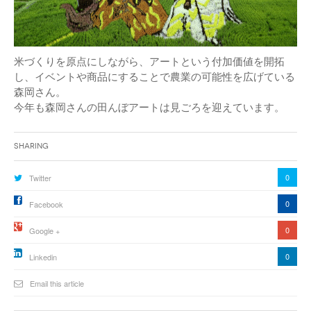
米づくりを原点にしながら、アートという付加価値を開拓
し、イベントや商品にすることで農業の可能性を広げている
森岡さん。
今年も森岡さんの田んぼアートは見ごろを迎えています。
Sharing
0
Twitter
0
Facebook
0
Google +
0
Linkedin
Email this article