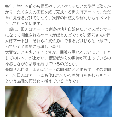
毎年、半年も前から構図やラフスケッチなどの準備に取りか
かり、たくさんの工程を経て完成する田んぼアートは、ただ
単に見せるだけではなく、実際の田植えや稲刈りもイベント
として行っています。
一般に、田んぼアートは農協や地方自治体などがスポンサー
になって開催されるケースがほとんどですが、森岡さんの田
んぼアートは、それらの資金源にできるだけ頼らない形で行
っている全国的にも珍しい事例。
大変なことも多いそうですが、回数を重ねるごとにアートと
してのレベルが上がり、観覧者からの期待が高まっているの
を感じながら活動を続けているのだとか。
森岡さん自身、田んぼアートの開催にとどまらず、次の展開
として田んぼアートにも使われている朝紫（あさむらさき）
という品種の商品化を考えているそうです。