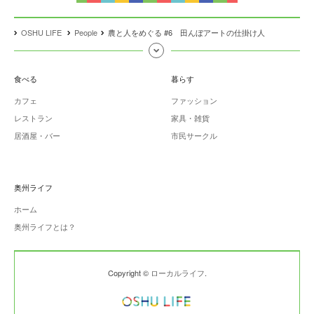
OSHU LIFE
People
農と人をめぐる #6 田んぼアートの仕掛け人
食べる
暮らす
カフェ
ファッション
レストラン
家具・雑貨
居酒屋・バー
市民サークル
奥州ライフ
ホーム
奥州ライフとは？
Copyright ©
ローカルライフ
.