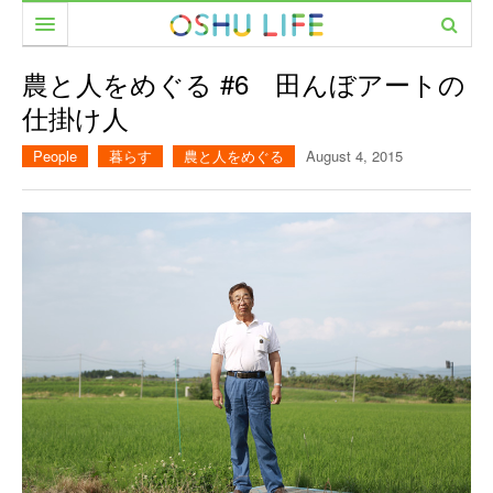
食べる
農と人をめぐる #6 田んぼアートの
仕掛け人
暮らす
カフェ
People
暮らす
農と人をめぐる
August 4, 2015
遊ぶ
レストラン
美容室
働く
居酒屋・バー
ファッション
市民サークル
イベント
家具・雑貨
PEOPLE
美容室
CAMERA
農と人をめぐる
MOVIE