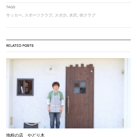
Tags
サッカー
,
スポーツクラブ
,
スポ少
,
水沢
,
街クラブ
RELATED POSTS
地粉の店 やどり木