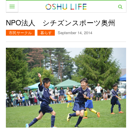
食べる
NPO法人 シチズンスポーツ奥州
暮らす
カフェ
市民サークル
暮らす
September 14, 2014
遊ぶ
レストラン
美容室
働く
居酒屋・バー
ファッション
市民サークル
イベント
家具・雑貨
PEOPLE
美容室
CAMERA
農と人をめぐる
MOVIE