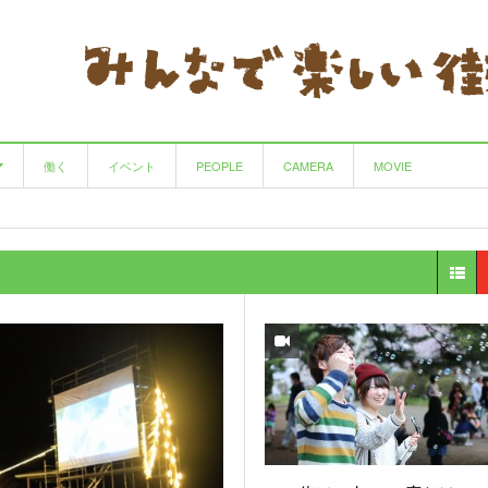
働く
イベント
PEOPLE
CAMERA
MOVIE
サークル
手仕事の良さを味わえる園芸・陶房・喫茶の店
HAIR CREATE Calbari
田んぼがつなぐ、作る人と食べる人
- 12 years ago
- 8 years ago
マルヨウ
- 12 years ago
View All
カウンタック
里山フェスタ 〜里山生活学校〜
- 12 years ago
- 11 years ago
Cafe&Furniture CLASSICO(クラシコ)
循環型農業をめぐるツアー 〜米im♪My夢
- 12 years
♪Oshu〜
ago
- 11 years ago
コーヒーとパスタ チコ
NPO法人 シチズンスポーツ奥州
- 13 years ago
- 12 years ago
View All
辻山ウクレレ教室
- 12 years ago