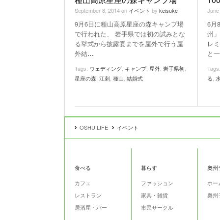
September 8, 2014
on
イベント
by
keisuke
June
9月6日に種山高原星座の森キャンプ場
6月
で行われた、 岩手県では初の試みとな
州」
る挙式から披露宴までを屋外で行う屋
レミ
外結
…
と一
Tags:
ウェディング
,
キャンプ
,
屋外
,
岩手県初
,
Tags
星座の森
,
江刺
,
種山
,
結婚式
る
,
OSHU LIFE
イベント
食べる
暮らす
奥州
カフェ
ファッション
ホー
レストラン
家具・雑貨
奥州
居酒屋・バー
市民サークル