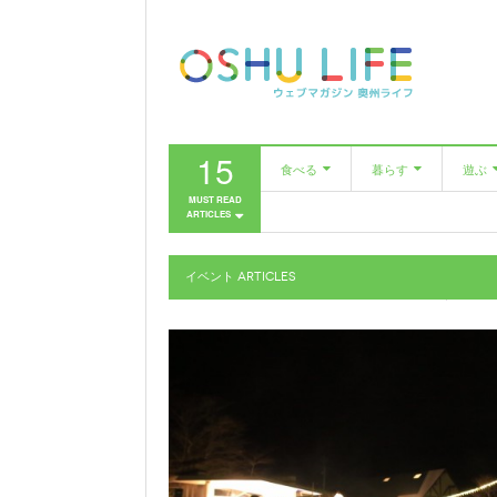
15
食べる
暮らす
遊ぶ
MUST READ
ARTICLES
カフェ
美容室
市民
レストラン
ファッション
イベント
ARTICLES
居酒屋・バー
家具・雑貨
美容室
農と人をめぐる