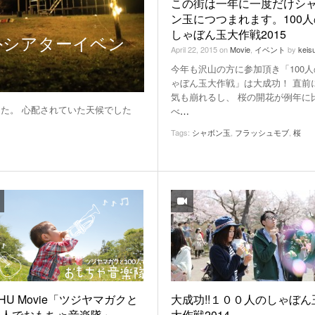
この街は一年に一度だけシ
ン玉につつまれます。100人
View All
しゃぼん玉大作戦2015
外シアターイベン
April 22, 2015
on
Movie
,
イベント
by
keis
今年も沢山の方に参加頂き「100人
ゃぼん玉大作戦」は大成功！ 直前
気も崩れるし、 桜の開花が例年に
れました。 心配されていた天候でした
べ
…
Tags:
シャボン玉
,
フラッシュモブ
,
桜
HU Movie「ツジヤマガクと
大成功!!１００人のしゃぼん
00人でおもちゃ音楽隊」
大作戦2014