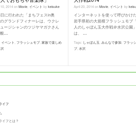
 10, 2014
on
Movie
,
イベント
by
keisuke
April 20, 2014
on
Movie
,
イベント
by
keis
8日に行われた「まちフェスin奥
インターネットを使って呼びかけ
のグランドフィナーレは、ウクレ
岩手県初の大規模フラッシュモブ「1
ュージシャンのツジヤマガクさん
人のしゃぼん玉大作戦＠水沢公園
般
…
は、
…
:
イベント
,
フラッシュモブ
,
家族で楽しめ
Tags:
しゃぼん玉
,
みんなで参加
,
フラッ
水沢
ブ
,
水沢
ライフ
ム
ライフとは？