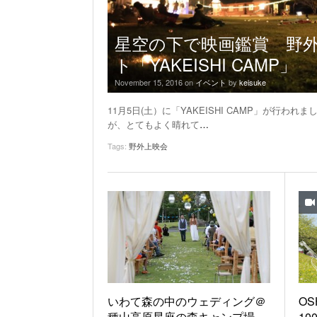
星空の下で映画鑑賞 野
ト「YAKEISHI CAMP」
November 15, 2016
on
イベント
by
keisuke
11月5日(土）に「YAKEISHI CAMP」が行わ
が、とてもよく晴れて
…
Tags:
野外上映会
いわて森の中のウェディング＠
OS
種山高原星座の森キャンプ場
1