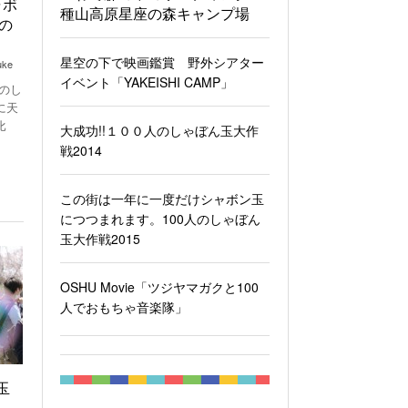
ャボ
種山高原星座の森キャンプ場
の
星空の下で映画鑑賞 野外シアター
uke
イベント「YAKEISHI CAMP」
のし
に天
比
大成功!!１００人のしゃぼん玉大作
戦2014
この街は一年に一度だけシャボン玉
につつまれます。100人のしゃぼん
玉大作戦2015
OSHU Movie「ツジヤマガクと100
人でおもちゃ音楽隊」
玉