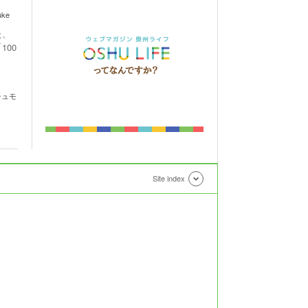
uke
た、
00
」
シュモ
Site index