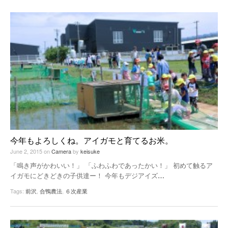
今年もよろしくね。アイガモと育てるお米。
June 2, 2015
on
Camera
by
keisuke
「鳴き声がかわいい！」 「ふわふわであったかい！」 初めて触るア
イガモにどきどきの子供達ー！ 今年もデジアイズ
…
Tags:
前沢
,
合鴨農法
,
６次産業