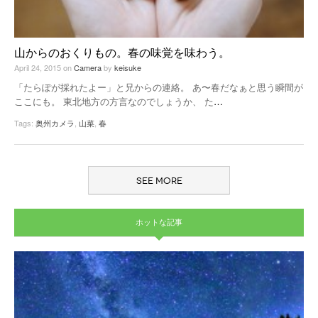
山からのおくりもの。春の味覚を味わう。
April 24, 2015
on
Camera
by
keisuke
「たらぽが採れたよー」と兄からの連絡。 あ〜春だなぁと思う瞬間が
ここにも。 東北地方の方言なのでしょうか、 た
…
Tags:
奥州カメラ
,
山菜
,
春
SEE MORE
ホットな記事