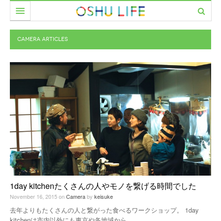
食べる
CAMERA
ARTICLES
暮らす
カフェ
遊ぶ
レストラン
美容室
働く
居酒屋・バー
ファッション
市民サークル
イベント
家具・雑貨
PEOPLE
美容室
CAMERA
農と人をめぐる
MOVIE
1day kitchenたくさんの人やモノを繋げる時間でした
November 16, 2015
on
Camera
by
keisuke
去年よりもたくさんの人と繋がった食べるワークショップ。 1day
kitchenは市内以外にも東京や各地域から
…