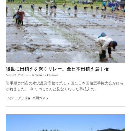
後世に田植えを繋ぐリレー。全日本田植え選手権
May 21, 2015
on
Camera
by
keisuke
岩手県奥州市の水沢農業高校で第１７回全日本田植選手権大会がひら
かれました。 今ではほとんど見なくなった手植えの
…
Tags:
アグリ笹森
,
奥州カメラ