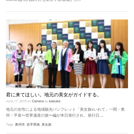
君に来てほしい。地元の美女がガイドする。
June 17, 2015
on
Camera
by
keisuke
地元の女性による地域観光パンフレット「美女旅xいわて」一関・奥
州・平泉〜世界遺産の旅〜編が本日発行され、発行日
…
Tags:
奥州市
,
岩手県南
,
美女旅