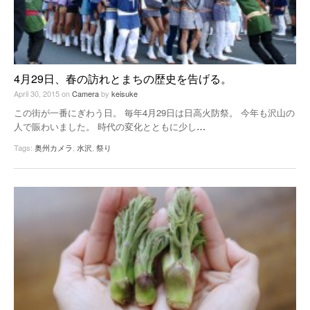
4月29日、春の訪れとまちの歴史を告げる。
April 30, 2015
on
Camera
by
keisuke
この街が一番にぎわう日。 毎年4月29日は日高火防祭。 今年も沢山の
人で賑わいました。 時代の変化とともに少し
…
Tags:
奥州カメラ
,
水沢
,
祭り