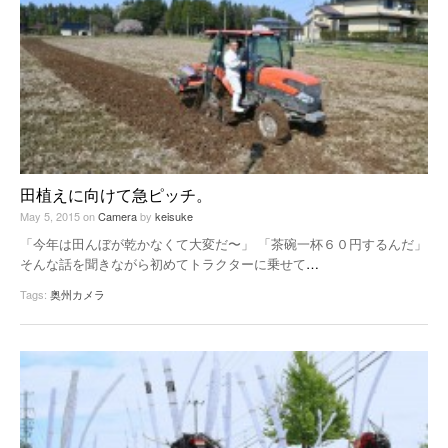
田植えに向けて急ピッチ。
May 5, 2015
on
Camera
by
keisuke
「今年は田んぼが乾かなくて大変だ〜」 「茶碗一杯６０円するんだ」
そんな話を聞きながら初めてトラクターに乗せて
…
Tags:
奥州カメラ