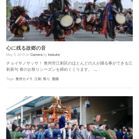
心に残る故郷の音
May 5, 2015
on
Camera
by
keisuke
チョイサノサッサ！ 奥州市江刺区のほとんどの人が踊る事ができる江
刺甚句 春のお祭りシーズンを締めくくります。
…
Tags:
奥州カメラ
,
江刺
,
祭り
,
鹿踊