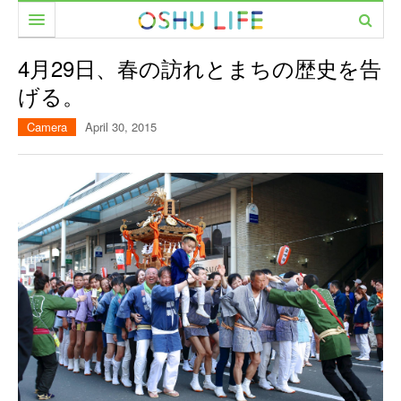
食べる
4月29日、春の訪れとまちの歴史を告
げる。
暮らす
カフェ
Camera
April 30, 2015
遊ぶ
レストラン
美容室
働く
居酒屋・バー
ファッション
市民サークル
イベント
家具・雑貨
PEOPLE
美容室
CAMERA
農と人をめぐる
MOVIE