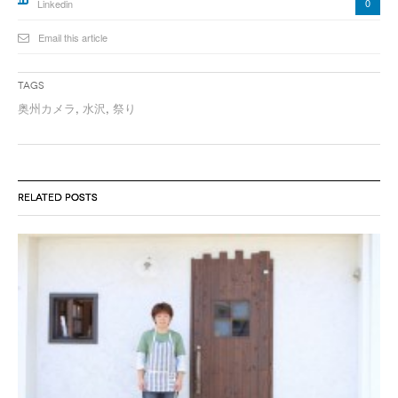
0
Linkedin
Email this article
Tags
奥州カメラ
,
水沢
,
祭り
RELATED POSTS