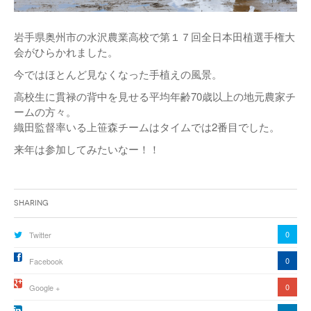
岩手県奥州市の水沢農業高校で第１７回全日本田植選手権大
会がひらかれました。
今ではほとんど見なくなった手植えの風景。
高校生に貫禄の背中を見せる平均年齢70歳以上の地元農家チ
ームの方々。
織田監督率いる上笹森チームはタイムでは2番目でした。
来年は参加してみたいなー！！
Sharing
0
Twitter
0
Facebook
0
Google +