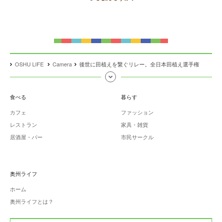
OSHU LIFE
Camera
後世に田植えを繋ぐリレー。全日本田植え選手権
食べる
暮らす
カフェ
ファッション
レストラン
家具・雑貨
居酒屋・バー
市民サークル
奥州ライフ
ホーム
奥州ライフとは？