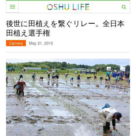
食べる
後世に田植えを繋ぐリレー。全日本
田植え選手権
暮らす
カフェ
Camera
May 21, 2015
遊ぶ
レストラン
美容室
働く
居酒屋・バー
ファッション
市民サークル
イベント
家具・雑貨
PEOPLE
美容室
CAMERA
農と人をめぐる
MOVIE