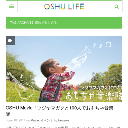
食べる
TAG ARCHIVES:
家族で楽しめる
暮らす
カフェ
遊ぶ
レストラン
美容室
働く
居酒屋・バー
ファッション
市民サークル
イベント
家具・雑貨
PEOPLE
美容室
CAMERA
農と人をめぐる
MOVIE
OSHU Movie「ツジヤマガクと100人でおもちゃ音楽
隊」
June 10, 2014
on
Movie
,
イベント
by
keisuke
6月8日に行われた「まちフェスin奥州」のグランドフィナーレは、ウ