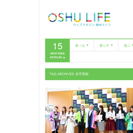
15
食べる
暮らす
遊ぶ
MUST READ
ARTICLES
カフェ
美容室
市民
レストラン
ファッション
TAG ARCHIVES:
岩手県南
居酒屋・バー
家具・雑貨
美容室
農と人をめぐる