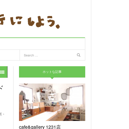
ホットな記事
ド
州・
cafe&gallery 1231店