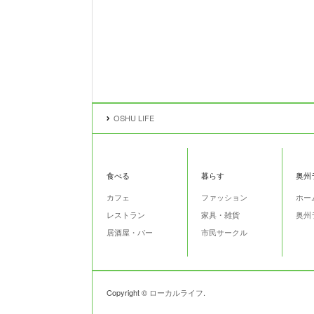
OSHU LIFE
食べる
暮らす
奥州
カフェ
ファッション
ホー
レストラン
家具・雑貨
奥州
居酒屋・バー
市民サークル
Copyright ©
ローカルライフ
.