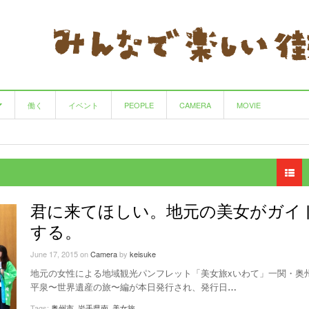
働く
イベント
PEOPLE
CAMERA
MOVIE
サークル
手仕事の良さを味わえる園芸・陶房・喫茶の店
HAIR CREATE Calbari
田んぼがつなぐ、作る人と食べる人
- 12 years ago
- 8 years ago
マルヨウ
- 12 years ago
View All
カウンタック
里山フェスタ 〜里山生活学校〜
- 12 years ago
- 11 years ago
君に来てほしい。地元の美女がガイ
Cafe&Furniture CLASSICO(クラシコ)
循環型農業をめぐるツアー 〜米im♪My夢
- 12 years
する。
♪Oshu〜
ago
- 11 years ago
June 17, 2015
on
Camera
by
keisuke
コーヒーとパスタ チコ
NPO法人 シチズンスポーツ奥州
- 13 years ago
- 12 years ago
地元の女性による地域観光パンフレット「美女旅xいわて」一関・奥
平泉〜世界遺産の旅〜編が本日発行され、発行日
…
View All
辻山ウクレレ教室
- 12 years ago
Tags:
奥州市
,
岩手県南
,
美女旅