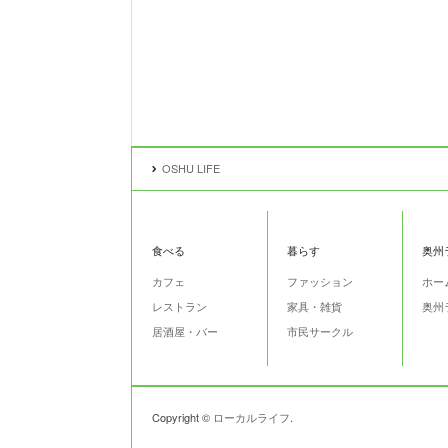
OSHU LIFE
食べる
暮らす
奥州
カフェ
ファッション
ホー
レストラン
家具・雑貨
奥州
居酒屋・バー
市民サークル
Copyright ©
ローカルライフ
.