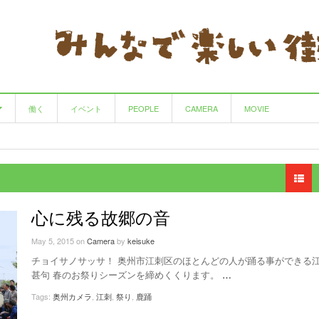
働く
イベント
PEOPLE
CAMERA
MOVIE
サークル
手仕事の良さを味わえる園芸・陶房・喫茶の店
HAIR CREATE Calbari
田んぼがつなぐ、作る人と食べる人
- 12 years ago
- 8 years ago
マルヨウ
- 12 years ago
View All
カウンタック
里山フェスタ 〜里山生活学校〜
- 12 years ago
- 11 years ago
心に残る故郷の音
Cafe&Furniture CLASSICO(クラシコ)
循環型農業をめぐるツアー 〜米im♪My夢
- 12 years
♪Oshu〜
ago
May 5, 2015
on
Camera
by
keisuke
- 11 years ago
チョイサノサッサ！ 奥州市江刺区のほとんどの人が踊る事ができる
コーヒーとパスタ チコ
NPO法人 シチズンスポーツ奥州
- 13 years ago
- 12 years ago
甚句 春のお祭りシーズンを締めくくります。
…
Tags:
奥州カメラ
,
江刺
,
祭り
,
鹿踊
View All
辻山ウクレレ教室
- 12 years ago