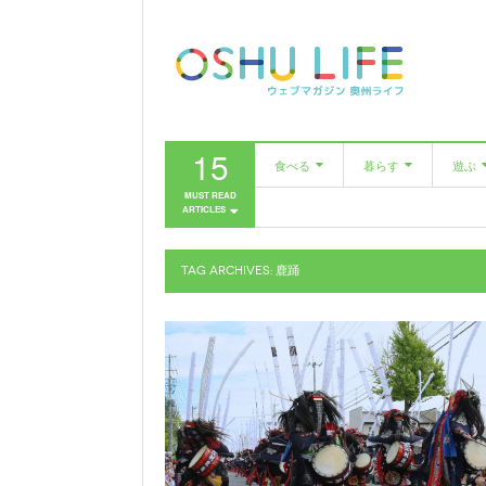
15
食べる
暮らす
遊ぶ
MUST READ
ARTICLES
カフェ
美容室
市民
レストラン
ファッション
TAG ARCHIVES:
鹿踊
居酒屋・バー
家具・雑貨
美容室
農と人をめぐる