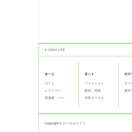
OSHU LIFE
食べる
暮らす
奥州
カフェ
ファッション
ホー
レストラン
家具・雑貨
奥州
居酒屋・バー
市民サークル
Copyright ©
ローカルライフ
.