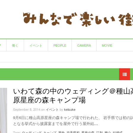
働く
イベント
PEOPLE
CAMERA
MOVIE
サークル
手仕事の良さを味わえる園芸・陶房・喫茶の店
HAIR CREATE Calbari
田んぼがつなぐ、作る人と食べる人
- 12 years ago
- 8 years ago
マルヨウ
- 12 years ago
View All
カウンタック
里山フェスタ 〜里山生活学校〜
- 12 years ago
- 11 years ago
いわて森の中のウェディング＠種山
Cafe&Furniture CLASSICO(クラシコ)
循環型農業をめぐるツアー 〜米im♪My夢
- 12 years
原星座の森キャンプ場
♪Oshu〜
ago
- 11 years ago
September 8, 2014
on
イベント
by
keisuke
コーヒーとパスタ チコ
NPO法人 シチズンスポーツ奥州
- 13 years ago
- 12 years ago
9月6日に種山高原星座の森キャンプ場で行われた、 岩手県では初の
となる挙式から披露宴までを屋外で行う屋外結
…
View All
辻山ウクレレ教室
- 12 years ago
Tags:
ウェディング
,
キャンプ
,
屋外
,
岩手県初
,
星座の森
,
江刺
,
種山
,
結婚式