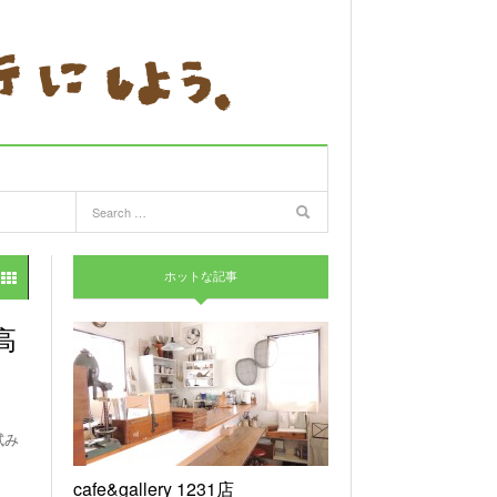
ホットな記事
高
試み
cafe&gallery 1231店