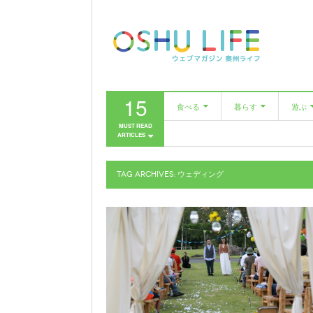
15
食べる
暮らす
遊ぶ
MUST READ
ARTICLES
カフェ
美容室
市民
レストラン
ファッション
TAG ARCHIVES:
ウェディング
居酒屋・バー
家具・雑貨
美容室
農と人をめぐる