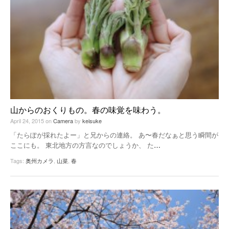
山からのおくりもの。春の味覚を味わう。
April 24, 2015
on
Camera
by
keisuke
「たらぽが採れたよー」と兄からの連絡。 あ〜春だなぁと思う瞬間が
ここにも。 東北地方の方言なのでしょうか、 た
…
Tags:
奥州カメラ
,
山菜
,
春