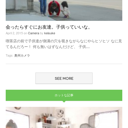
会ったらすぐにお友達。子供っていいな。
April 2, 2015
on
Camera
by
keisuke
喫茶店の前で子供達が側溝の穴を覗きながらなにやらヒソヒソ なに見
てるんだろー！ 何も無いはずなんだけど、 子供
…
Tags:
奥州カメラ
SEE MORE
ホットな記事