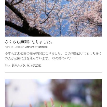
さくらも満開になりました。
April 15, 2015
on
Camera
by
keisuke
今年も水沢公園の桜が満開になりました。 この時期はいつもより多く
の人が公園に足を運んでいます。 桜の持つパワー
…
Tags:
奥州カメラ
,
桜
,
水沢公園