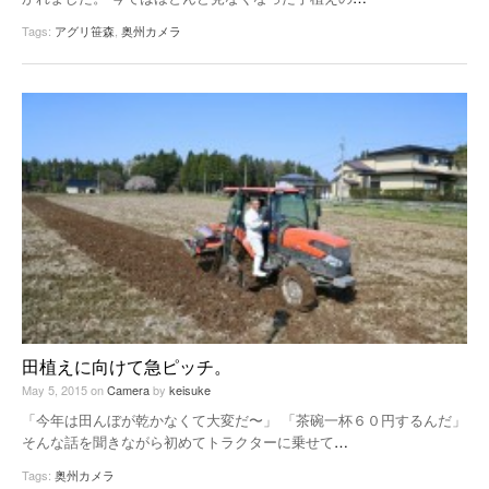
Tags:
アグリ笹森
,
奥州カメラ
田植えに向けて急ピッチ。
May 5, 2015
on
Camera
by
keisuke
「今年は田んぼが乾かなくて大変だ〜」 「茶碗一杯６０円するんだ」
そんな話を聞きながら初めてトラクターに乗せて
…
Tags:
奥州カメラ