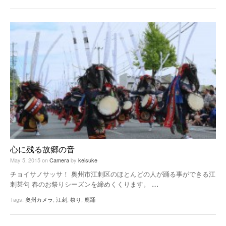
心に残る故郷の音
May 5, 2015
on
Camera
by
keisuke
チョイサノサッサ！ 奥州市江刺区のほとんどの人が踊る事ができる江
刺甚句 春のお祭りシーズンを締めくくります。
…
Tags:
奥州カメラ
,
江刺
,
祭り
,
鹿踊