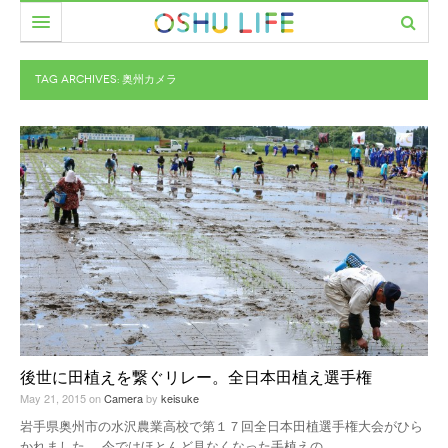
食べる
TAG ARCHIVES:
奥州カメラ
暮らす
カフェ
遊ぶ
レストラン
美容室
働く
居酒屋・バー
ファッション
市民サークル
イベント
家具・雑貨
PEOPLE
美容室
CAMERA
農と人をめぐる
MOVIE
後世に田植えを繋ぐリレー。全日本田植え選手権
May 21, 2015
on
Camera
by
keisuke
岩手県奥州市の水沢農業高校で第１７回全日本田植選手権大会がひら
かれました。 今ではほとんど見なくなった手植えの
…