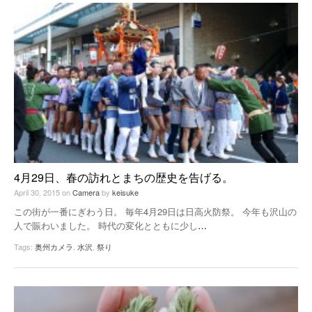
4月29日、春の訪れとまちの歴史を告げる。
April 30, 2015
on
Camera
by
keisuke
この街が一番にぎわう日。 毎年4月29日は日高火防祭。 今年も沢山の
人で賑わいました。 時代の変化とともに少し
…
Tags:
奥州カメラ
,
水沢
,
祭り